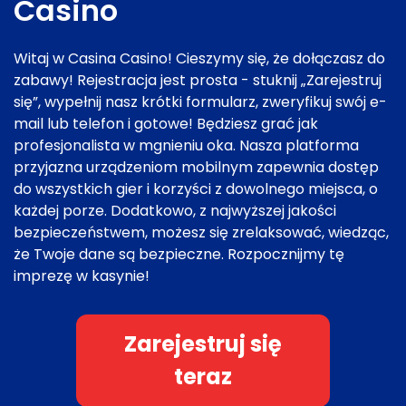
Casino
Witaj w Casina Casino! Cieszymy się, że dołączasz do
zabawy! Rejestracja jest prosta - stuknij „Zarejestruj
się”, wypełnij nasz krótki formularz, zweryfikuj swój e-
mail lub telefon i gotowe! Będziesz grać jak
profesjonalista w mgnieniu oka. Nasza platforma
przyjazna urządzeniom mobilnym zapewnia dostęp
do wszystkich gier i korzyści z dowolnego miejsca, o
każdej porze. Dodatkowo, z najwyższej jakości
bezpieczeństwem, możesz się zrelaksować, wiedząc,
że Twoje dane są bezpieczne. Rozpocznijmy tę
imprezę w kasynie!
Zarejestruj się
teraz