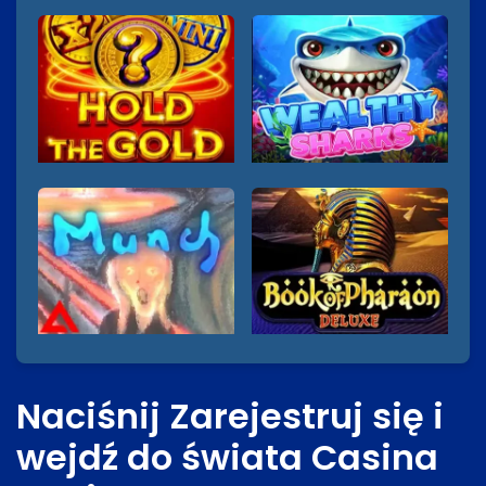
Naciśnij Zarejestruj się i
wejdź do świata Casina