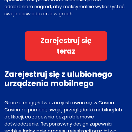
odebraniem nagród, aby maksymalnie wykorzystać
swoje doświadczenie w grach.
Zarejestruj się
teraz
Zarejestruj się z ulubionego
urządzenia mobilnego
Gracze mogą łatwo zarejestrować się w Casina
Casino za pomocą swojej przeglądarki mobilnej lub
aplikacji, co zapewnia bezproblemowe
doświadczenie. Responsywny design zapewnia
szybkie ładowanie procesu rejestracji oraz łatwą