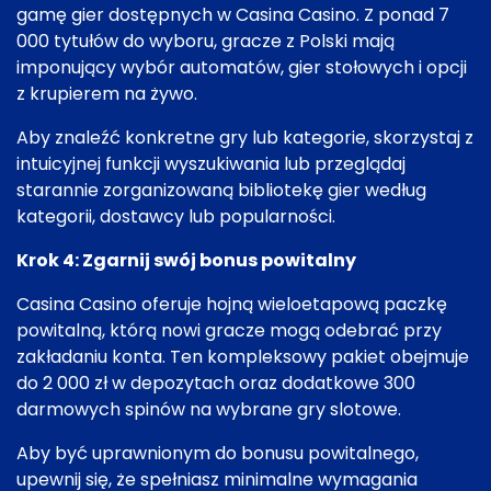
gamę gier dostępnych w Casina Casino. Z ponad 7
000 tytułów do wyboru, gracze z Polski mają
imponujący wybór automatów, gier stołowych i opcji
z krupierem na żywo.
Aby znaleźć konkretne gry lub kategorie, skorzystaj z
intuicyjnej funkcji wyszukiwania lub przeglądaj
starannie zorganizowaną bibliotekę gier według
kategorii, dostawcy lub popularności.
Krok 4: Zgarnij swój bonus powitalny
Casina Casino oferuje hojną wieloetapową paczkę
powitalną, którą nowi gracze mogą odebrać przy
zakładaniu konta. Ten kompleksowy pakiet obejmuje
do 2 000 zł w depozytach oraz dodatkowe 300
darmowych spinów na wybrane gry slotowe.
Aby być uprawnionym do bonusu powitalnego,
upewnij się, że spełniasz minimalne wymagania